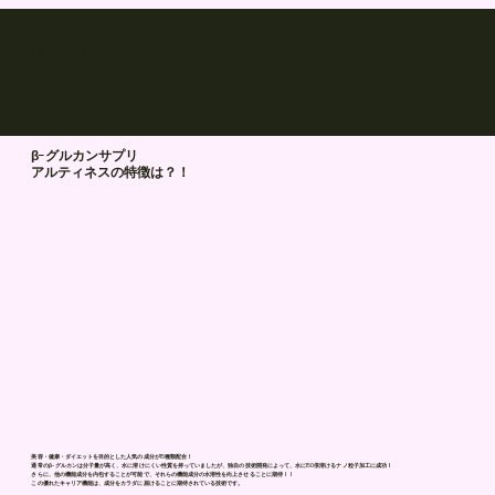
アルティネス
～ 健康・美容・ダイエット ～
​何がすごいの？！
β-グルカンサプリ
アルティネスの特徴は？！
​美容・健康・ダイエットを目的とした人気の成分が15種類配合！
通常のβ-グルカンは分子量が高く、水に溶けにくい性質を持っていましたが、独自の技術開発によって、水に150倍溶けるナノ粒子加工に成功！
さらに、他の機能成分を内包することが可能で、それらの機能成分の水溶性を向上させることに期待！！
この優れたキャリア機能は、成分をカラダに届けることに期待されている技術です。