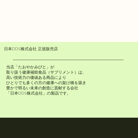
日本DDS株式会社 正規販売店
当店「たおやかみびと」が
取り扱う健康補助食品（サプリメント）は、
高い技術力の価値ある商品により
ひとりでも多くの方の健康への架け橋を築き
​豊かで明るい未来の創造に貢献する会社
「​日本DDS株式会社」の製品です。
濃縮植物野草発酵エキス 100％ 原液ドリンク
DDS ビオザイムEXプレミアム
医学団体 日本成人病予防協会 推奨品