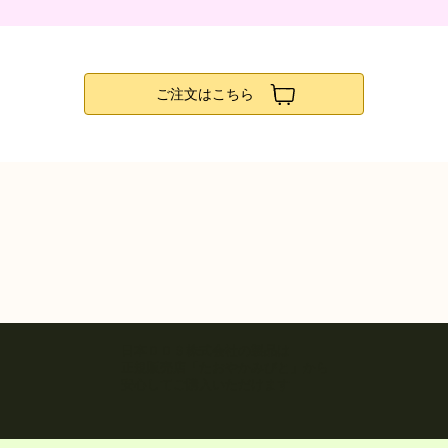
ご注文はこちら
日本ＤＤＳ株式会社の製品は
正規販売店「たおやかみびと」から
安心して​ご購入いただけます